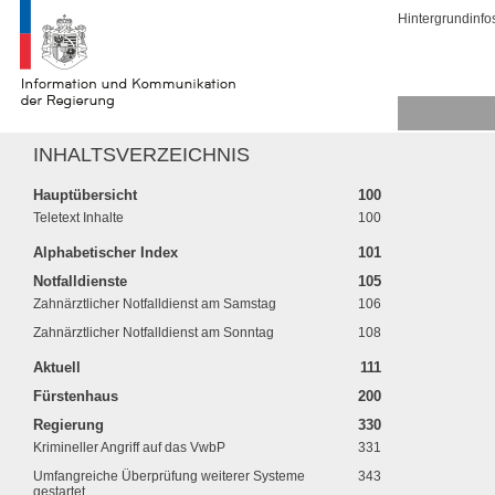
Hintergrundinfo
INHALTSVERZEICHNIS
Hauptübersicht
100
Teletext Inhalte
100
Alphabetischer Index
101
Notfalldienste
105
Zahnärztlicher Notfalldienst am Samstag
106
Zahnärztlicher Notfalldienst am Sonntag
108
Aktuell
111
Fürstenhaus
200
Regierung
330
Krimineller Angriff auf das VwbP
331
Umfangreiche Überprüfung weiterer Systeme
343
gestartet