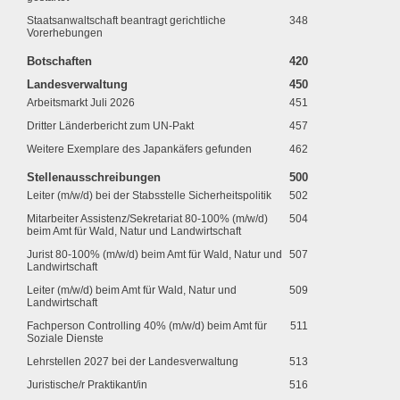
Staatsanwaltschaft beantragt gerichtliche
348
Vorerhebungen
Botschaften
420
Landesverwaltung
450
Arbeitsmarkt Juli 2026
451
Dritter Länderbericht zum UN-Pakt
457
Weitere Exemplare des Japankäfers gefunden
462
Stellenausschreibungen
500
Leiter (m/w/d) bei der Stabsstelle Sicherheitspolitik
502
Mitarbeiter Assistenz/Sekretariat 80-100% (m/w/d)
504
beim Amt für Wald, Natur und Landwirtschaft
Jurist 80-100% (m/w/d) beim Amt für Wald, Natur und
507
Landwirtschaft
Leiter (m/w/d) beim Amt für Wald, Natur und
509
Landwirtschaft
Fachperson Controlling 40% (m/w/d) beim Amt für
511
Soziale Dienste
Lehrstellen 2027 bei der Landesverwaltung
513
Juristische/r Praktikant/in
516